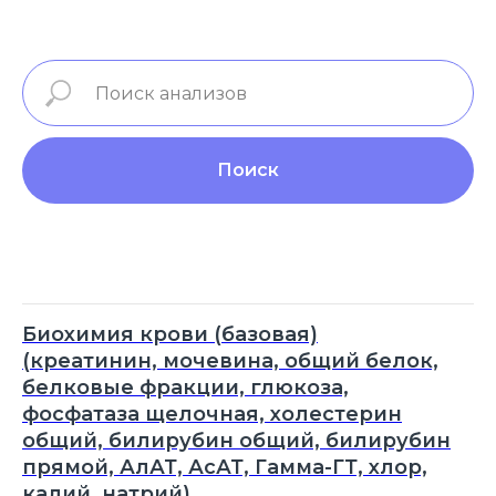
Поиск
Биохимия крови (базовая)
(креатинин, мочевина, общий белок,
белковые фракции, глюкоза,
фосфатаза щелочная, холестерин
общий, билирубин общий, билирубин
прямой, АлАТ, АсАТ, Гамма-ГТ, хлор,
калий, натрий)