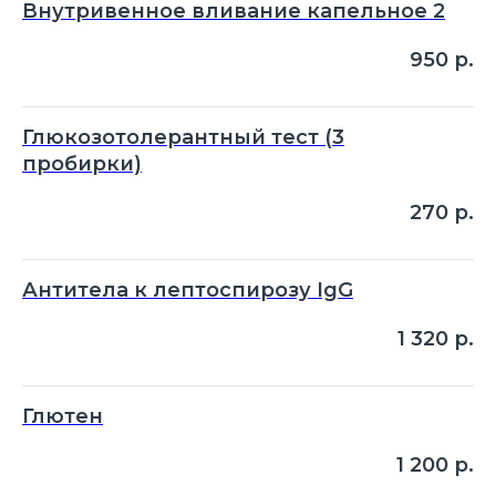
Внутривенное вливание капельное 2
950
р.
Глюкозотолерантный тест (3
пробирки)
270
р.
Антитела к лептоспирозу IgG
1 320
р.
Глютен
1 200
р.