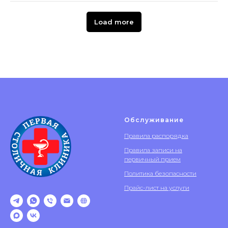
Load more
Обслуживание
Правила распорядка
Правила записи на
первичный прием
Политика безопасности
Прайс-лист на услуги