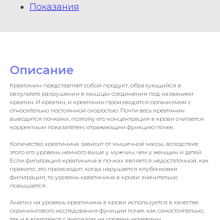
Показания
Описание
Креатинин представляет собой продукт, образующийся в
результате разрушения в мышцах соединения под названием
креатин. И креатин, и креатинин производятся организмом с
относительно постоянной скоростью. Почти весь креатинин
выводится почками, поэтому его концентрация в крови считается
корректным показателем, отражающим функцию почек.
Количество креатинина зависит от мышечной массы, вследствие
этого его уровень немного выше у мужчин, чем у женщин и детей.
Если фильтрация креатинина в почках является недостаточной, как
правило, это происходит, когда нарушается клубочковая
фильтрация, то уровень креатинина в крови значительно
повышается.
Анализ на уровень креатинина в крови используется в качестве
скринингового исследования функции почек как самостоятельно,
так и в комплексе с анализом на уровень мочевины.