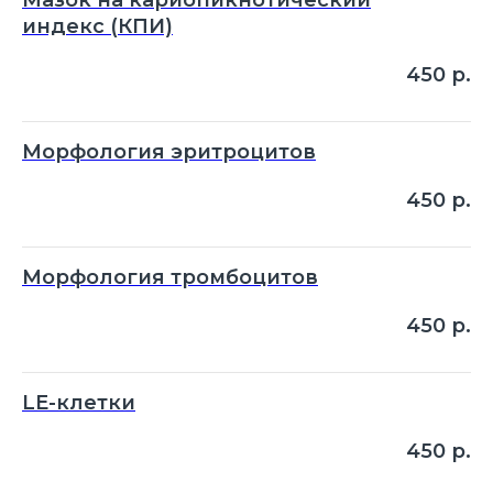
Мазок на кариопикнотический
индекс (КПИ)
450
р.
Морфология эритроцитов
450
р.
Морфология тромбоцитов
450
р.
LE-клетки
450
р.