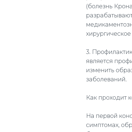
(болезнь Крона
разрабатывают
медикаментозн
хирургическое
3. Профилакти
является проф
изменить образ
заболеваний.
Как проходит 
На первой кон
симптомах, об