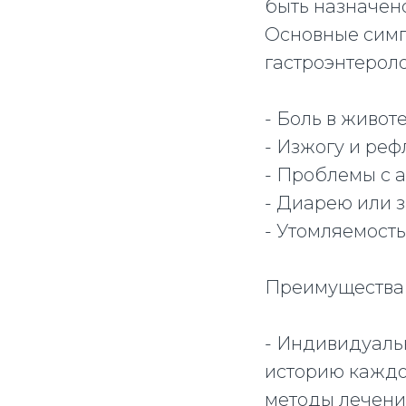
быть назначен
Основные симп
гастроэнтероло
- Боль в живот
- Изжогу и ре
- Проблемы с 
- Диарею или 
- Утомляемост
Преимущества 
- Индивидуаль
историю каждо
методы лечени