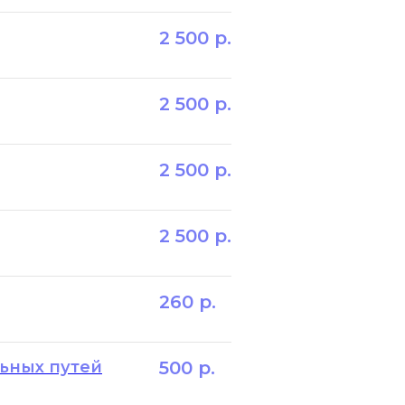
2 500
р.
2 500
р.
2 500
р.
2 500
р.
260
р.
ьных путей
500
р.