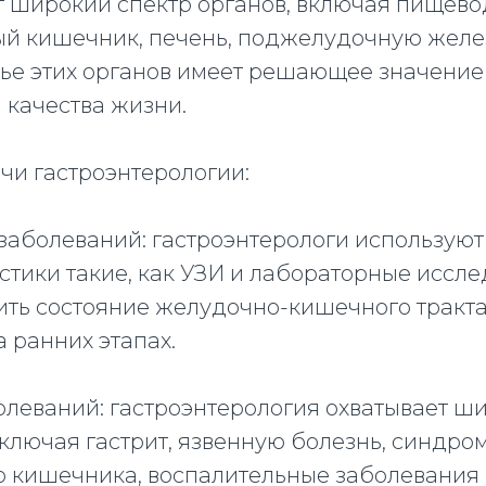
т широкий спектр органов, включая пищево
тый кишечник, печень, поджелудочную жел
вье этих органов имеет решающее значение
 качества жизни.
чи гастроэнтерологии:
 заболеваний: гастроэнтерологи использую
тики такие, как УЗИ и лабораторные иссле
ить состояние желудочно-кишечного тракта
 ранних этапах.
олеваний: гастроэнтерология охватывает ш
ключая гастрит, язвенную болезнь, синдро
 кишечника, воспалительные заболевания