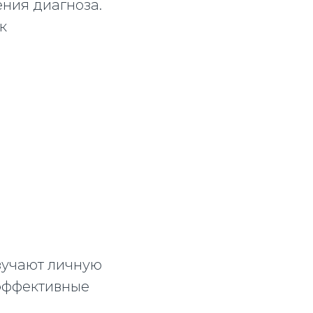
ния диагноза.
к
зучают личную
 эффективные