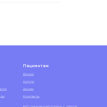
Пациентам
Врачи
Услуги
асти
Акции
дан
Контакты
МО, Чеховский район, г. Чехов,