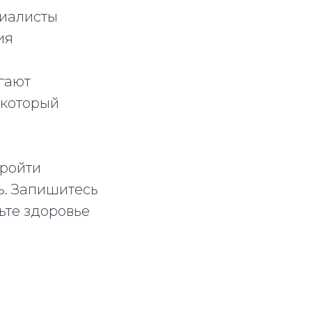
циалисты
ия
гают
 который
пройти
ь. Запишитесь
ьте здоровье