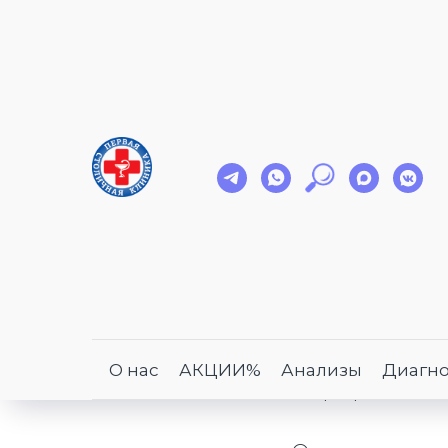
Главная
Услуги
Гастроэнтерологи
»
»
Гастроэ
Гастроэнтерол
который заним
О нас
АКЦИИ%
Анализы
Диагно
и профилактик