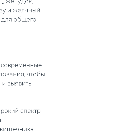
д, желудок,
езу и желчный
 для общего
т современные
дования, чтобы
 и выявить
ирокий спектр
м
 кишечника