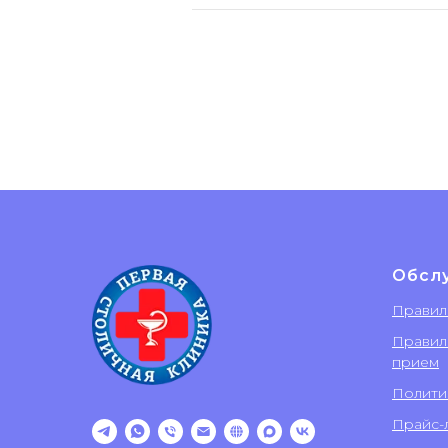
Обсл
Правил
Правил
прием
Полити
Прайс-л