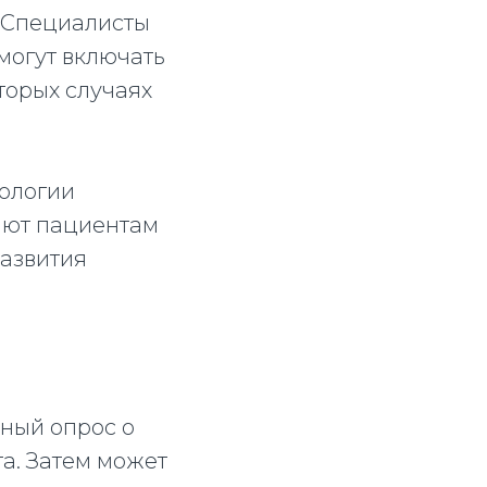
. Специалисты
могут включать
торых случаях
рологии
ают пациентам
развития
ьный опрос о
а. Затем может