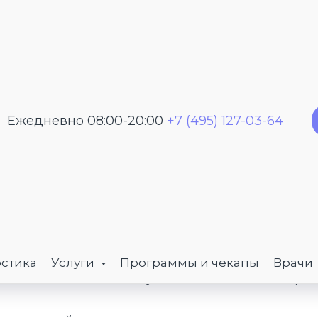
Ежедневно 08:00-20:00
+7 (495) 127-03-64
я
нтерология
Цены
огия — это раздел медицины,
ается диагностикой, лечением
стика
Услуги
Программы и чекапы
Врачи
ой заболеваний желудочно-кишечного трак