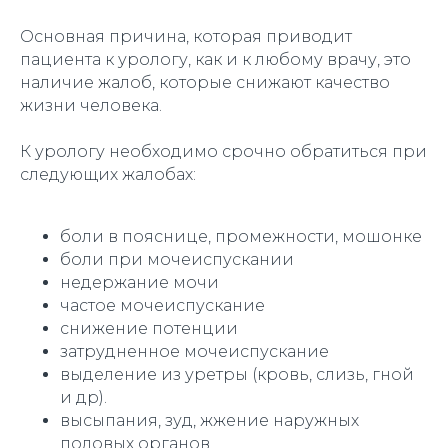
Основная причина, которая приводит
пациента к урологу, как и к любому врачу, это
наличие жалоб, которые снижают качество
жизни человека.
К урологу необходимо срочно обратиться при
следующих жалобах:
боли в пояснице, промежности, мошонке
боли при мочеиспускании
недержание мочи
частое мочеиспускание
снижение потенции
затрудненное мочеиспускание
выделение из уретры (кровь, слизь, гной
и др).
высыпания, зуд, жжение наружных
половых органов