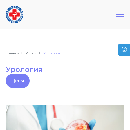
+7 (495) 127-03-64
Первая Столичная Клиника
Главная
»
Услуги
»
Урология
Урология
Цены