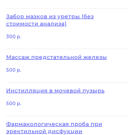
Забор мазков из уретры (без
стоимости анализа)
300
р.
Массаж предстательной железы
500
р.
Инстилляция в мочевой пузырь
500
р.
Фармакологическая проба при
эректильной дисфукции