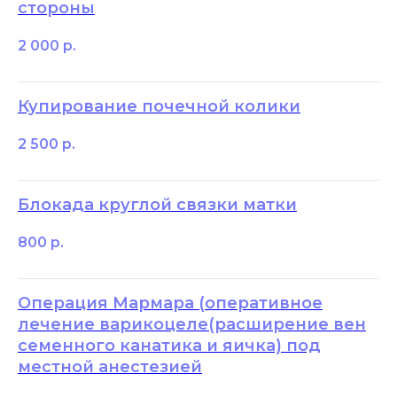
стороны
2 000
р.
Купирование почечной колики
2 500
р.
Блокада круглой связки матки
800
р.
Операция Мармара (оперативное
лечение варикоцеле(расширение вен
семенного канатика и яичка) под
местной анестезией