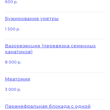
600
р.
Бужирование уретры
1 500
р.
Вазорезекция (перевязка семенных
канатиков)
8 000
р.
Меатомия
3 000
р.
Паранефральная блокада с одной