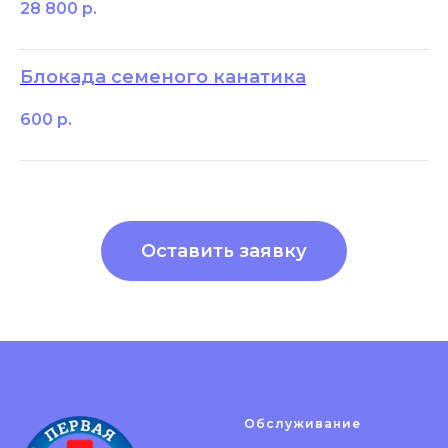
28 800
р.
Блокада семеного канатика
600
р.
Оставить заявку
Обслуживание