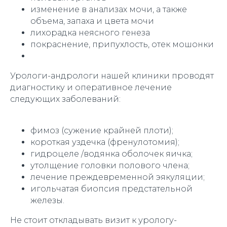
изменение в анализах мочи, а также
объема, запаха и цвета мочи
лихорадка неясного генеза
покраснение, припухлость, отек мошонки
Урологи-андрологи нашей клиники проводят
диагностику и оперативное лечение
следующих заболеваний:
фимоз (сужение крайней плоти);
короткая уздечка (френулотомия);
гидроцеле /водянка оболочек яичка;
утолщение головки полового члена;
лечение преждевременной эякуляции;
игольчатая биопсия предстательной
железы.
Не стоит откладывать визит к урологу-