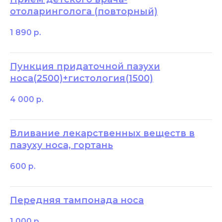
отоларинголога (повторный)
1 890
р.
Пункция придаточной пазухи
носа(2500)+гистология(1500)
4 000
р.
Вливание лекарственных веществ в
пазуху носа, гортань
600
р.
Передняя тампонада носа
1 000
р.