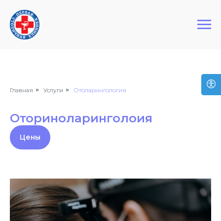
+7 (495) 127-03-64
Первая Столичная Клиника
Главная
»
Услуги
»
Отоларингология
Оториноларинголоия
Цены