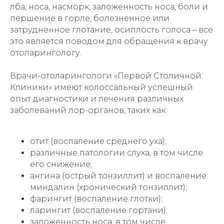
лба, носа, насморк, заложенность носа, боли и
першение в горле, болезненное или
затрудненное глотание, осиплость голоса – все
это является поводом для обращения к врачу
отоларингологу.
Врачи-отоларингологи «Первой Столичной
Клиники» имеют колоссальный успешный
опыт диагностики и лечения различных
заболеваний лор-органов, таких как:
отит (воспаление среднего уха);
различные патологии слуха, в том числе
его снижение;
ангина (острый тонзиллит) и воспаление
миндалин (хронический тонзиллит);
фарингит (воспаление глотки);
ларингит (воспаление гортани);
заложенность носа, в том числе