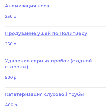
Анемизация носа
250
р.
Продувание ушей по Политцеру
250
р.
Удаление серных пробок (с одной
стороны)
500
р.
Катетеризация слуховой трубы
400
р.