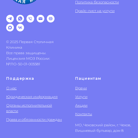
Политика безопасности
Прайс-лист на услуги
© 2025 Первая Столичная
Клиника
Все права защищены.
Лицензия МОЗ России:
№ЛО-50-01-005581
Поддержка
Пациентам
О нас
Врачи
Юридическая информация
Услуги
Органы исполнительной
Акции
власти
Контакты
Права и обязанности граждан
МО, Чеховский район, г. Чехов,
Вишневый бульвар, дом 8