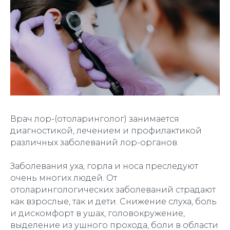
Врач лор-(отоларинголог) занимается
диагностикой, лечением и профилактикой
различных заболеваний лор-органов.
Заболевания уха, горла и носа преследуют
очень многих людей. От
отоларингологических заболеваний страдают
как взрослые, так и дети. Снижение слуха, боль
и дискомфорт в ушах, головокружение,
выделение из ушного прохода, боли в области