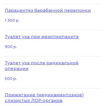
Парацентез барабанной перепонки
1 300
р.
Туалет уха при мезотимпаните
900
р.
Туалет уха после радикальной
операции
500
р.
Прижигание (медикаментозное)
слизистых ЛОР-органов