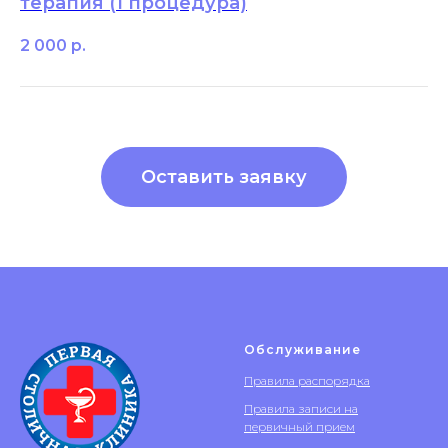
терапия (1 процедура)
2 000
р.
Оставить заявку
Обслуживание
Правила распорядка
Правила записи на
первичный прием