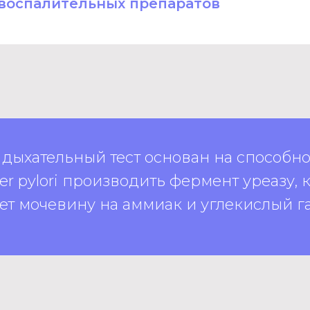
воспалительных препаратов
дыхательный тест основан на способн
ter pylori производить фермент уреазу,
т мочевину на аммиак и углекислый г