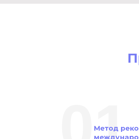
П
01
Метод рек
междунар