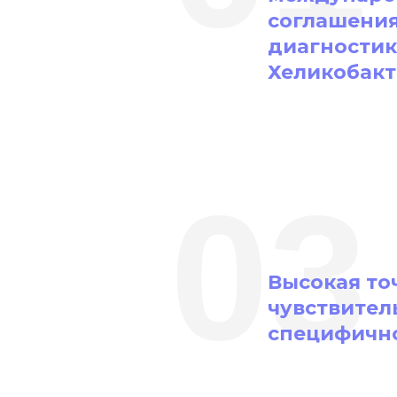
соглашени
диагностик
Хеликобакт
03
Высокая то
чувствител
специфичн