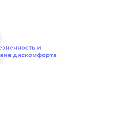
2
езненность и
твие дискомфорта