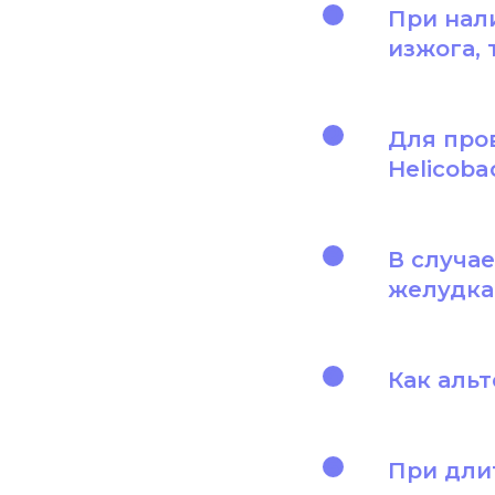
При нал
изжога, 
Для про
Helicobac
В случа
желудка
Как аль
При дли