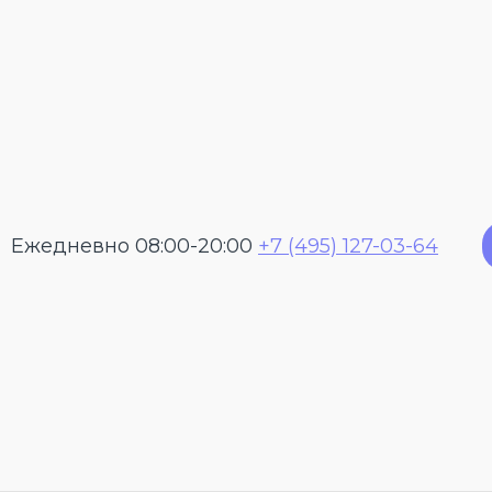
Ежедневно 08:00-20:00
+7 (495) 127-03-64
Уреазный
стандарт
желудка.
диагност
выявить 
желудке.