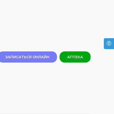
ЗАПИСАТЬСЯ ОНЛАЙН
АПТЕКА
 дыхательный тест - «золотой
» в диагностике заболеваний
 Это неинвазивный метод
ики, который помогает
инфекцию Helicobacter pylori в
 Бактерия H.Pylori может