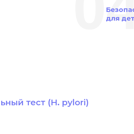
0
Безопас
для де
ный тест (H. pylori)