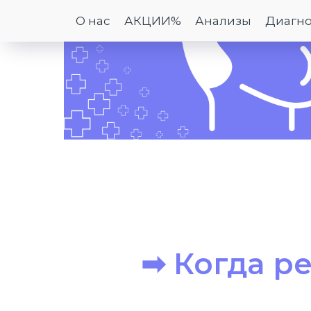
О нас
АКЦИИ%
Анализы
Диагно
➡ Когда р