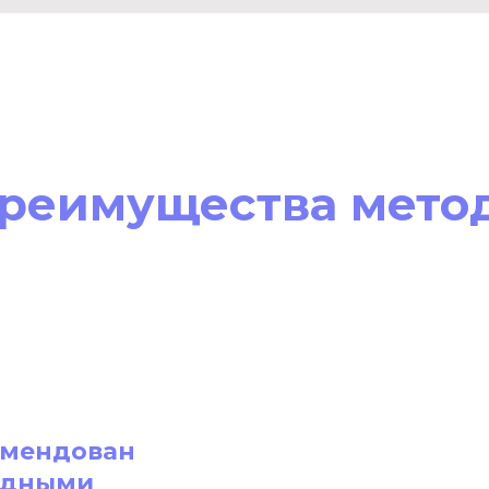
реимущества мето
омендован
одными