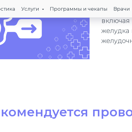
вызыват
стика
Услуги
Программы и чекапы
Врачи
гастроэн
включая 
желудка
желудочн
екомендуется прово