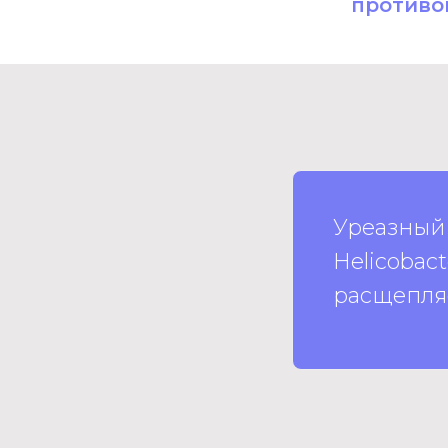
противо
Уреазный 
Helicobac
расщепляе