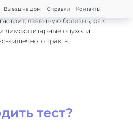
ь различные
Выезд на дом
Справки
Контакты
терологические проблемы,
гастрит, язвенную болезнь, рак
 и лимфоцитарные опухоли
о-кишечного тракта.
дить тест?