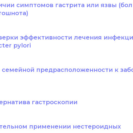
ичии симптомов гастрита или язвы (бол
тошнота)
верки эффективности лечения инфекц
ter pylori
е семейной предрасположенности к за
тернатива гастроскопии
тельном применении нестероидных