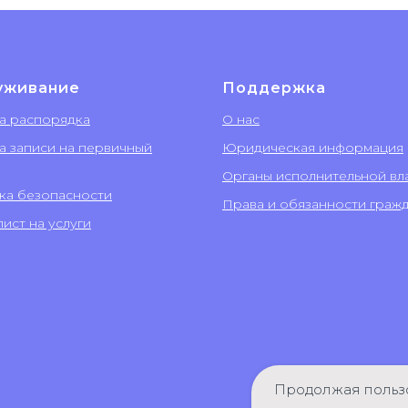
уживание
Поддержка
а распорядка
О нас
а записи на первичный
Юридическая информация
Органы исполнительной вл
ка безопасности
Права и обязанности граж
ист на услуги
Продолжая пользо