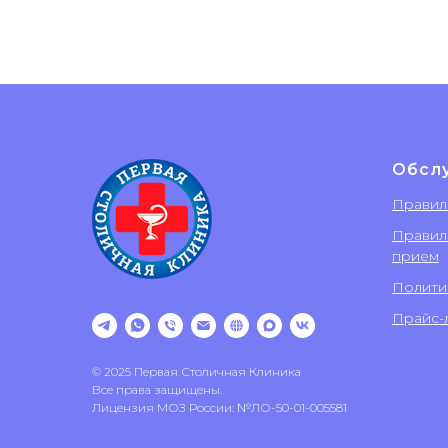
Обсл
Правил
Правил
прием
Полити
Прайс-л
© 2025 Первая Столичная Клиника
Все права защищены.
Лицензия МОЗ России: №ЛО-50-01-005581