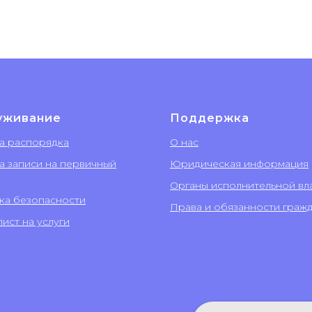
уживание
Поддержка
а распорядка
О нас
а записи на первичный
Юридическая информация
Органы исполнительной вл
ка безопасности
Права и обязанности граж
ист на услуги