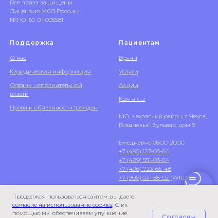
Все права защищены.
Лицензия МОЗ России:
№ЛО-50-01-005581
Поддержка
Пациентам
О нас
Врачи
Юридическая информация
Услуги
Органы исполнительной
Акции
власти
Контакты
Права и обязанности граждан
МО, Чеховский район, г. Чехов,
Вишневый бульвар, дом 8
Ежедневно 08:00-20:00
+7 (495) 127-03-64
+7 (499) 551-03-64
+7 (496) 723-65-48
+7 (906) 031-58-02
(WhatsApp)
Продолжая пользоваться сайтом, вы даете
согласие на использование cookies
. С их
помощью мы обеспечиваем улучшение
Согласен