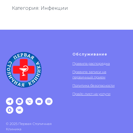
Категория: Инфекции
Обслуживание
Правила распорядка
Правила записи на
первичный прием
Политика безопасности
Прайс-лист на услуги
© 2025 Первая Столичная
Клиника