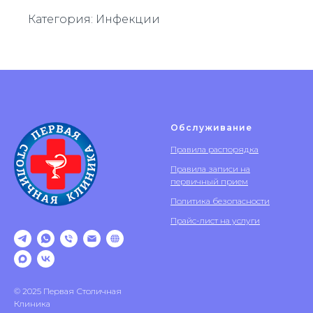
Категория: Инфекции
Обслуживание
Правила распорядка
Правила записи на
первичный прием
Политика безопасности
Прайс-лист на услуги
© 2025 Первая Столичная
Клиника