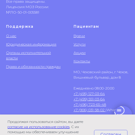
Все права защищены.
Лицензия МОЗ России:
№ЛО-50-01-005581
Поддержка
Пациентам
О нас
Врачи
Юридическая информация
Услуги
Органы исполнительной
Акции
власти
Контакты
Права и обязанности граждан
МО, Чеховский район, г. Чехов,
Вишневый бульвар, дом 8
Ежедневно 08:00-20:00
+7 (495) 127-03-64
+7 (499) 551-03-64
+7 (496) 723-65-48
+7 (906) 031-58-02
(WhatsApp)
Продолжая пользоваться сайтом, вы даете
согласие на использование cookies
. С их
помощью мы обеспечиваем улучшение
Согласен