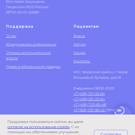
Все права защищены.
Лицензия МОЗ России:
№ЛО-50-01-005581
Поддержка
Пациентам
О нас
Врачи
Юридическая информация
Услуги
Органы исполнительной
Акции
власти
Контакты
Права и обязанности граждан
МО, Чеховский район, г. Чехов,
Вишневый бульвар, дом 8
Ежедневно 08:00-20:00
+7 (495) 127-03-64
+7 (499) 551-03-64
+7 (496) 723-65-48
+7 (906) 031-58-02
(WhatsApp)
Продолжая пользоваться сайтом, вы даете
согласие на использование cookies
. С их
помощью мы обеспечиваем улучшение
Согласен