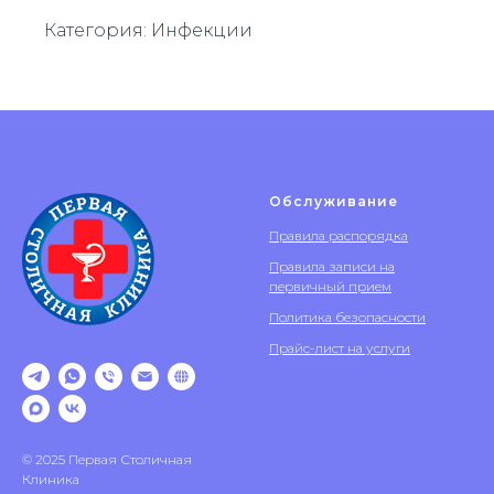
Категория: Инфекции
Обслуживание
Правила распорядка
Правила записи на
первичный прием
Политика безопасности
Прайс-лист на услуги
© 2025 Первая Столичная
Клиника