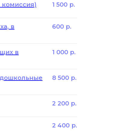
 комиссия)
1 500
р.
а, в
600
р.
щих в
1 000
р.
 дошкольные
8 500
р.
2 200
р.
2 400
р.