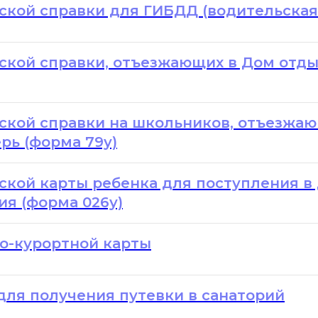
кой справки для ГИБДД (водительская
ой справки, отъезжающих в Дом отдых
кой справки на школьников, отъезжаю
рь (форма 79у)
кой карты ребенка для поступления в
я (форма 026у)
о-курортной карты
ля получения путевки в санаторий