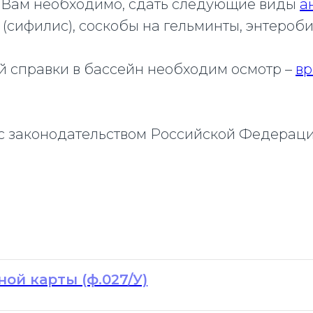
н Вам необходимо, сдать следующие виды
а
(сифилис), соскобы на гельминты, энтероб
 справки в бассейн необходим осмотр –
вр
 с законодательством Российской Федераци
ой карты (ф.027/У)