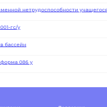
еменной нетрудоспособности учащегос
01-гс/у
в бассейн
форма 086 у