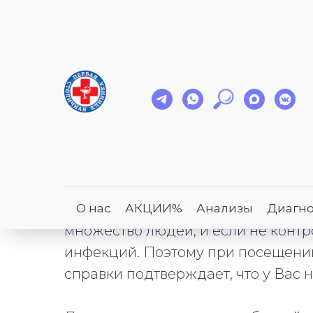
Медицинская спра
Занятия плаванием очень полезны 
О нас
АКЦИИ%
Анализы
Диагно
множество людей, и если не контр
инфекций. Поэтому при посещени
справки подтверждает, что у Вас 