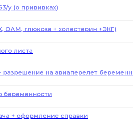
3/у (о прививках)
, ОАМ, глюкоза + холестерин +ЭКГ)
ого листа
– разрешение на авиаперелет беремен
о беременности
ача + оформление справки