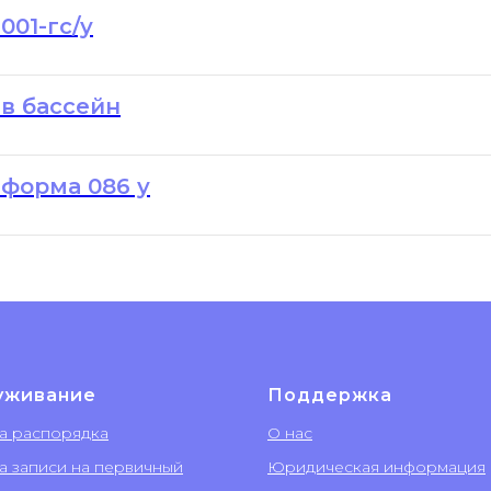
01-гс/у
в бассейн
форма 086 у
уживание
Поддержка
а распорядка
О нас
а записи на первичный
Юридическая информация