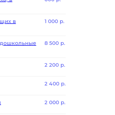
щих в
1 000
р.
 дошкольные
8 500
р.
2 200
р.
2 400
р.
я
2 000
р.