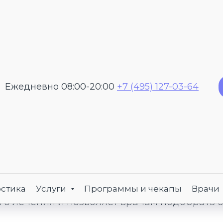
Ежедневно 08:00-20:00
+7 (495) 127-03-64
цинской справки для 
онат (форма 072/у)
ение в санатории, доме отдыха или пансион
72/у
. Этот документ подтверждает, что у в
стика
Услуги
Программы и чекапы
Врачи
го лечения и позволяет врачам подобрать