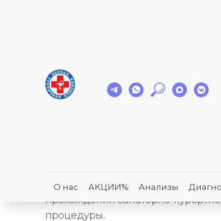
Оформление меди
отдыха или панси
Если вы планируете отдых или леч
медицинскую справку по форме
0
О нас
АКЦИИ%
Анализы
Диагно
прохождения санаторно-курортно
процедуры.