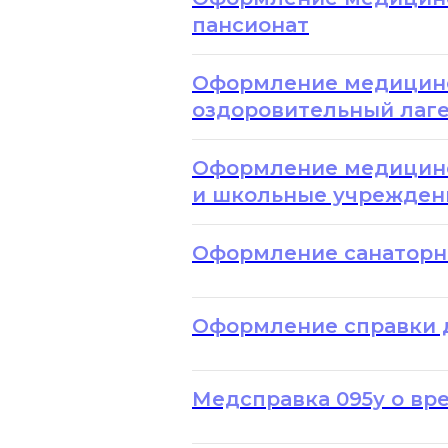
пансионат
Оформление медицинс
оздоровительный лаге
Оформление медицинс
и школьные учреждени
Оформление санаторн
Оформление справки д
Медсправка 095у о вр