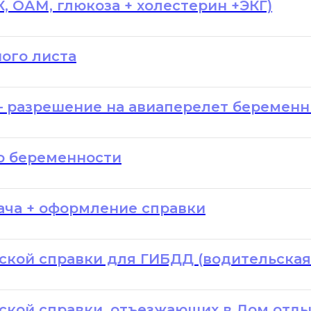
, ОАМ, глюкоза + холестерин +ЭКГ)
ого листа
– разрешение на авиаперелет беремен
о беременности
ача + оформление справки
кой справки для ГИБДД (водительская
ой справки, отъезжающих в Дом отдых