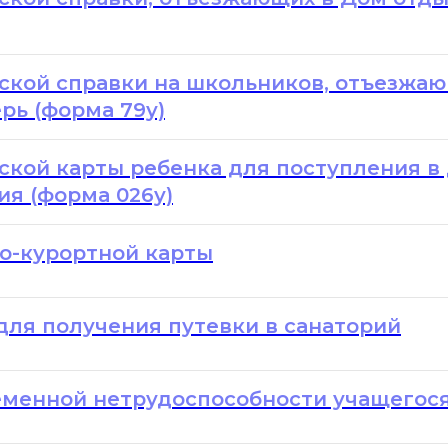
кой справки на школьников, отъезжаю
рь (форма 79у)
кой карты ребенка для поступления в
я (форма 026у)
о-курортной карты
ля получения путевки в санаторий
еменной нетрудоспособности учащегос