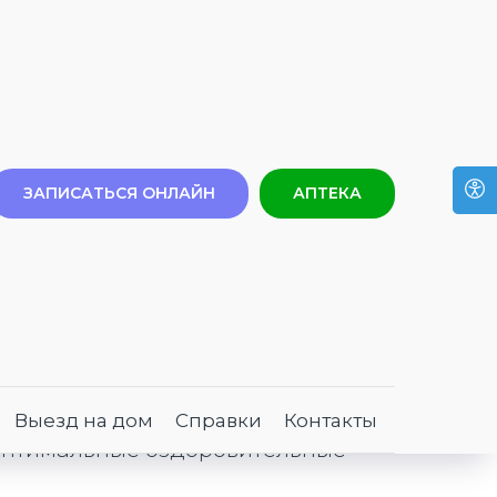
ЗАПИСАТЬСЯ ОНЛАЙН
АПТЕКА
поездки в дом
ате, вам потребуется оформить
ас нет противопоказаний для
Выезд на дом
Справки
Контакты
 оптимальные оздоровительные