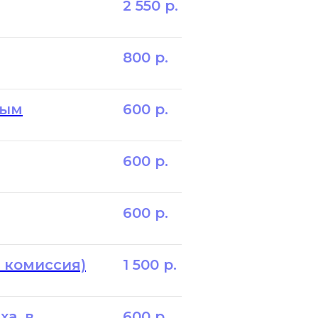
2 550
р.
800
р.
ным
600
р.
600
р.
600
р.
 комиссия)
1 500
р.
а, в
600
р.