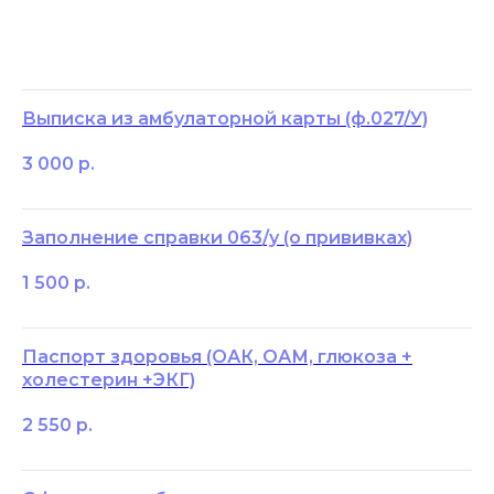
Выписка из амбулаторной карты (ф.027/У)
3 000
р.
Заполнение справки 063/у (о прививках)
1 500
р.
Паспорт здоровья (ОАК, ОАМ, глюкоза +
холестерин +ЭКГ)
2 550
р.