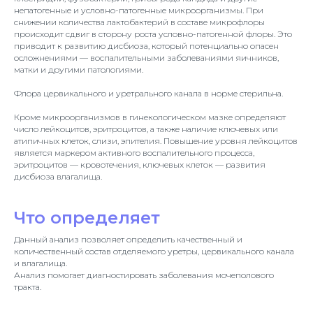
непатогенные и условно-патогенные микроорганизмы. При
снижении количества лактобактерий в составе микрофлоры
происходит сдвиг в сторону роста условно-патогенной флоры. Это
приводит к развитию дисбиоза, который потенциально опасен
осложнениями — воспалительными заболеваниями яичников,
матки и другими патологиями.
Флора цервикального и уретрального канала в норме стерильна.
Кроме микроорганизмов в гинекологическом мазке определяют
число лейкоцитов, эритроцитов, а также наличие ключевых или
атипичных клеток, слизи, эпителия. Повышение уровня лейкоцитов
является маркером активного воспалительного процесса,
эритроцитов — кровотечения, ключевых клеток — развития
дисбиоза влагалища.
Что определяет
Данный анализ позволяет определить качественный и
количественный состав отделяемого уретры, цервикального канала
и влагалища.
Анализ помогает диагностировать заболевания мочеполового
тракта.