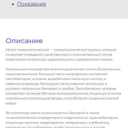
Показания
Описание
Мазок гинекологический — микроскопический анализ, который
позволяет определить качественный и количественный состав
отделяемого влагалища, цервикального и уретрального канала.
Нормальная микрофлора влагалища включает около 40 различных
микроорганизмов. Большую часть микрофлоры составляют
лактобактерии, которые, вырабатывая молочную кислоту и
перекись водорода, блокируют размножение патогенных и
условно-патогенных бактерий и грибов. Лактобактерии, которые
составляют не менее 95% всех микроорганизмов, входящих в состав
нормальной влагалищной флоры, способствуют созданию кислой
среды.
Во влагалище кроме молочнокислых бактерий в мазке
гинекологическом определяются стафилококки, коринебактерии,
кишечные палочки, гарденереллы, энтерококки, клебсиеллы,
клостридии, фузобактерии, грибы рода кандида и другие