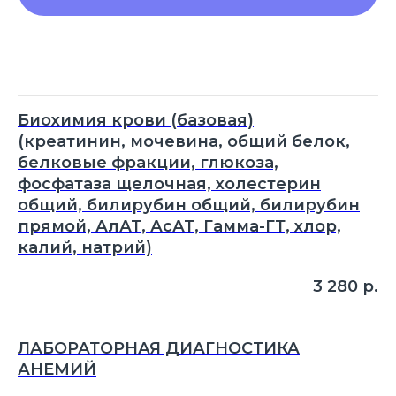
Биохимия крови (базовая)
(креатинин, мочевина, общий белок,
белковые фракции, глюкоза,
фосфатаза щелочная, холестерин
общий, билирубин общий, билирубин
прямой, АлАТ, АсАТ, Гамма-ГТ, хлор,
калий, натрий)
3 280
р.
ЛАБОРАТОРНАЯ ДИАГНОСТИКА
АНЕМИЙ