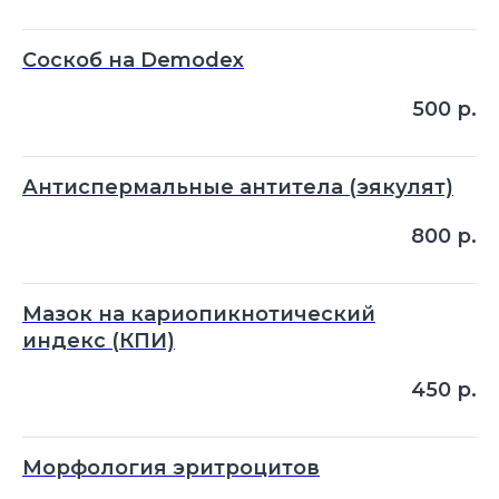
Соскоб на Demodex
500
р.
Антиспермальные антитела (эякулят)
800
р.
Мазок на кариопикнотический
индекс (КПИ)
450
р.
Морфология эритроцитов