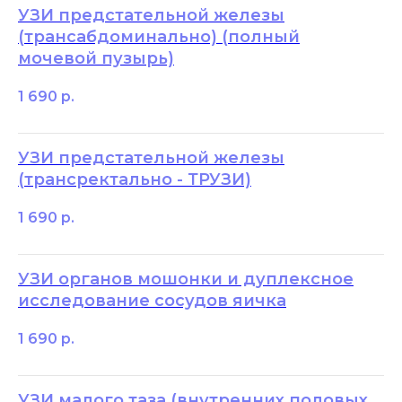
УЗИ предстательной железы
(трансабдоминально) (полный
мочевой пузырь)
1 690
р.
УЗИ предстательной железы
(трансректально - ТРУЗИ)
1 690
р.
УЗИ органов мошонки и дуплексное
исследование сосудов яичка
1 690
р.
УЗИ малого таза (внутренних половых