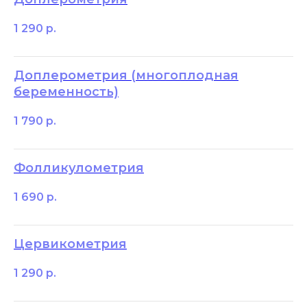
1 290
р.
Доплерометрия (многоплодная
беременность)
1 790
р.
Фолликулометрия
1 690
р.
Цервикометрия
1 290
р.