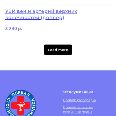
УЗИ вен и артерий верхних
конечностей (доплер)
3 290
р.
Load more
Обслуживание
Правила распорядка
Правила записи на
первичный прием