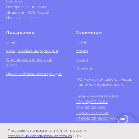
Клиника
Все права защищены.
Лицензия МОЗ России:
№ЛО-50-01-005581
Поддержка
Пациентам
О нас
Врачи
Юридическая информация
Услуги
Органы исполнительной
Акции
власти
Контакты
Права и обязанности граждан
МО, Чеховский район, г. Чехов,
Вишневый бульвар, дом 8
Ежедневно 08:00-20:00
+7 (495) 127-03-64
+7 (499) 551-03-64
+7 (496) 723-65-48
+7 (906) 031-58-02
(WhatsApp)
Продолжая пользоваться сайтом, вы даете
согласие на использование cookies
. С их