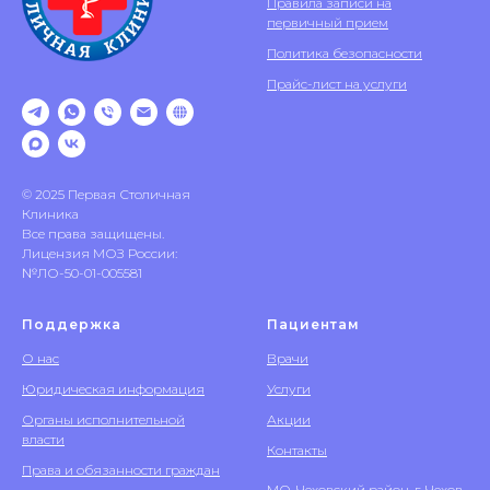
Правила записи на
первичный прием
Политика безопасности
Прайс-лист на услуги
© 2025 Первая Столичная
Клиника
Все права защищены.
Лицензия МОЗ России:
№ЛО-50-01-005581
Поддержка
Пациентам
О нас
Врачи
Юридическая информация
Услуги
Органы исполнительной
Акции
власти
Контакты
Права и обязанности граждан
МО, Чеховский район, г. Чехов,