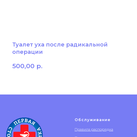
Туалет уха после радикальной
операции
500,00
р.
Обслуживание
Правила распорядка