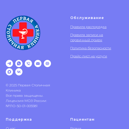
Обслуживание
Правила распорядка
Правила записи на
первичный прием
Политика безопасности
Прайс-лист на услуги
© 2025 Первая Столичная
Клиника
Все права защищены.
Лицензия МОЗ России:
№ЛО-50-01-005581
Поддержка
Пациентам
О нас
Врачи