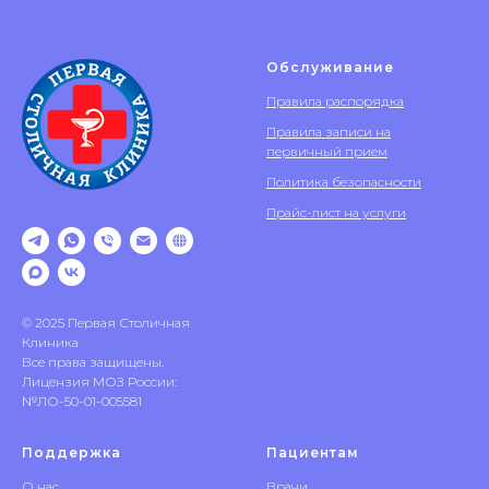
Обслуживание
Правила распорядка
Правила записи на
первичный прием
Политика безопасности
Прайс-лист на услуги
© 2025 Первая Столичная
Клиника
Все права защищены.
Лицензия МОЗ России:
№ЛО-50-01-005581
Поддержка
Пациентам
О нас
Врачи