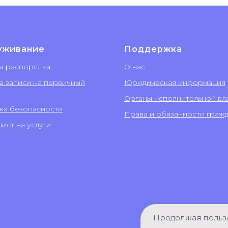
уживание
Поддержка
а распорядка
О нас
а записи на первичный
Юридическая информация
Органы исполнительной вл
ка безопасности
Права и обязанности граж
ист на услуги
Продолжая пользо