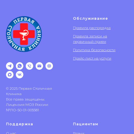
Обслуживание
Правила распорядка
Правила записи на
первичный прием
Политика безопасности
Прайс-лист на услуги
© 2025 Первая Столичная
Клиника
Все права защищены.
Лицензия МОЗ России:
№ЛО-50-01-005581
Поддержка
Пациентам
О нас
Врачи