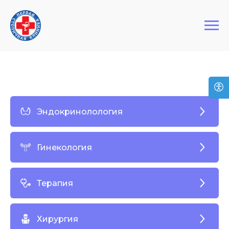
+7 (495) 127-03-64
Первая Столичная Клиника
Эндокринолология
Гинекология
Терапия
Хирургия