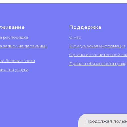
уживание
Поддержка
а распорядка
О нас
а записи на первичный
Юридическая информация
Органы исполнительной вл
ка безопасности
Права и обязанности граж
ист на услуги
Продолжая пользо