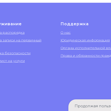
уживание
Поддержка
а распорядка
О нас
а записи на первичный
Юридическая информация
Органы исполнительной вл
ка безопасности
Права и обязанности граж
ист на услуги
Продолжая пользо