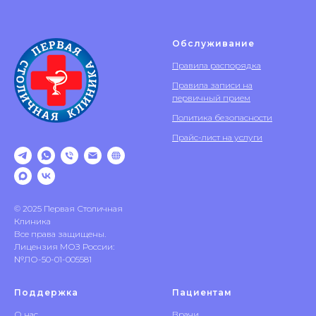
Обслуживание
Правила распорядка
Правила записи на
первичный прием
Политика безопасности
Прайс-лист на услуги
© 2025 Первая Столичная
Клиника
Все права защищены.
Лицензия МОЗ России:
№ЛО-50-01-005581
Поддержка
Пациентам
О нас
Врачи