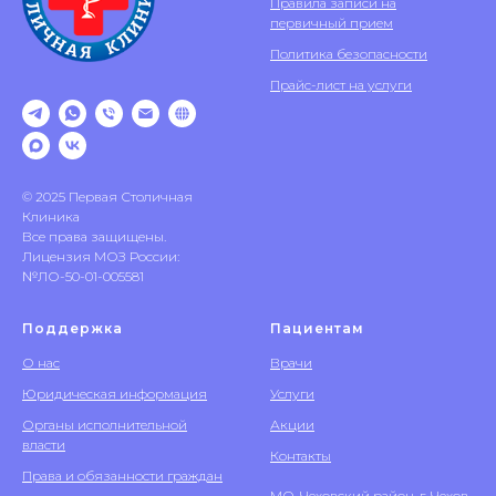
Правила записи на
первичный прием
Политика безопасности
Прайс-лист на услуги
© 2025 Первая Столичная
Клиника
Все права защищены.
Лицензия МОЗ России:
№ЛО-50-01-005581
Поддержка
Пациентам
О нас
Врачи
Юридическая информация
Услуги
Органы исполнительной
Акции
власти
Контакты
Права и обязанности граждан
МО, Чеховский район, г. Чехов,