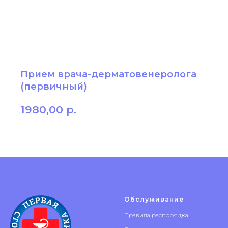
Прием врача-дерматовенеролога
(первичный)
1980,00
р.
Обслуживание
Правила распорядка