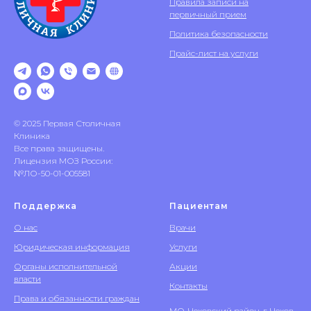
Правила записи на
первичный прием
Политика безопасности
Прайс-лист на услуги
© 2025 Первая Столичная
Клиника
Все права защищены.
Лицензия МОЗ России:
№ЛО-50-01-005581
Поддержка
Пациентам
О нас
Врачи
Юридическая информация
Услуги
Органы исполнительной
Акции
власти
Контакты
Права и обязанности граждан
МО, Чеховский район, г. Чехов,