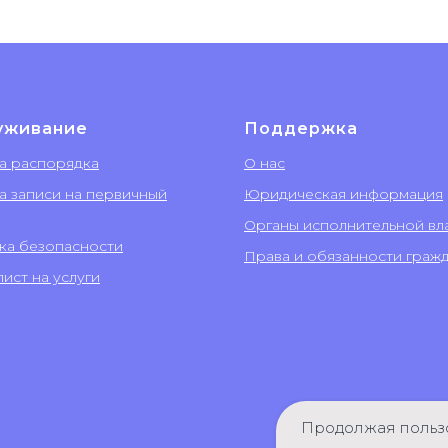
уживание
Поддержка
а распорядка
О нас
а записи на первичный
Юридическая информация
Органы исполнительной вл
ка безопасности
Права и обязанности граж
ист на услуги
Продолжая пользо