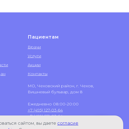
Пациентам
Врачи
Услуги
асти
Акции
дан
Контакты
МО, Чеховский район, г. Чехов,
Вишневый бульвар, дом 8
Ежедневно 08:00-20:00
+7 (495) 127-03-64
+7 (499) 551-03-64
+7 (496) 723-65-48
ваться сайтом, вы даете
согласие
+7 (906) 031-58-02
(WhatsApp)