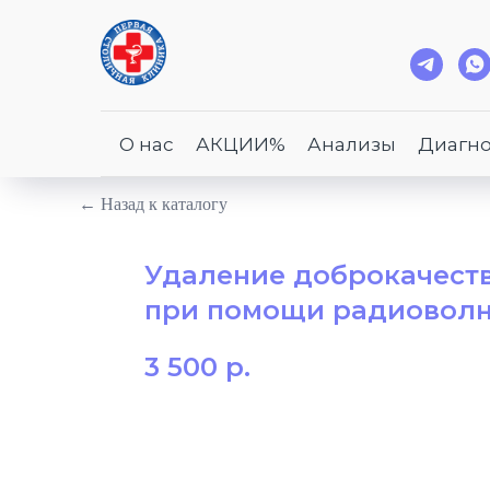
О нас
АКЦИИ%
Анализы
Диагно
← Назад к каталогу
Удаление доброкачеств
при помощи радиоволно
3 500
р.