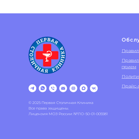
Обсл
Правил
Правил
прием
Полити
Прайс-л
© 2025 Первая Столичная Клиника
Все права защищены.
Лицензия МОЗ России: №ЛО-50-01-005581