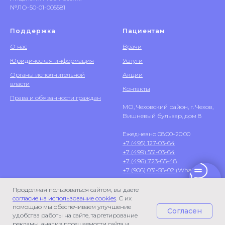
№ЛО-50-01-005581
Поддержка
Пациентам
О нас
Врачи
Юридическая информация
Услуги
Органы исполнительной
Акции
власти
Контакты
Права и обязанности граждан
МО, Чеховский район, г. Чехов,
Вишневый бульвар, дом 8
Ежедневно 08:00-20:00
+7 (495) 127-03-64
+7 (499) 551-03-64
+7 (496) 723-65-48
+7 (906) 031-58-02
(WhatsApp)
Продолжая пользоваться сайтом, вы даете
согласие на использование cookies
. С их
помощью мы обеспечиваем улучшение
Согласен
удобства работы на сайте, таргетирование
рекламы, анализ посещаемости сайта и