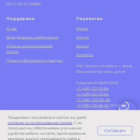
№ЛО-50-01-005581
Поддержка
Пациентам
О нас
Врачи
Юридическая информация
Услуги
Органы исполнительной
Акции
власти
Контакты
Права и обязанности граждан
МО, Чеховский район, г. Чехов,
Вишневый бульвар, дом 8
Ежедневно 08:00-20:00
+7 (495) 127-03-64
+7 (499) 551-03-64
+7 (496) 723-65-48
+7 (906) 031-58-02
(WhatsApp)
Продолжая пользоваться сайтом, вы даете
согласие на использование cookies
. С их
помощью мы обеспечиваем улучшение
Согласен
удобства работы на сайте, таргетирование
рекламы, анализ посещаемости сайта и