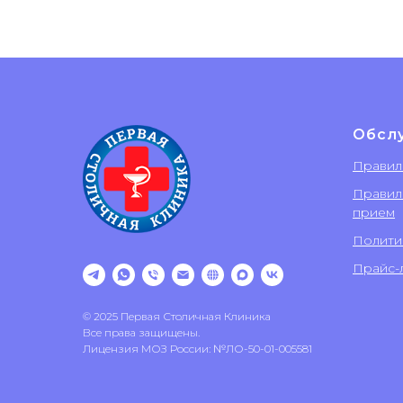
Обсл
Правил
Правил
прием
Полити
Прайс-л
© 2025 Первая Столичная Клиника
Все права защищены.
Лицензия МОЗ России: №ЛО-50-01-005581