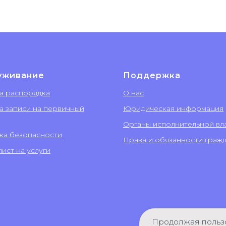
уживание
Поддержка
а распорядка
О нас
а записи на первичный
Юридическая информация
Органы исполнительной вл
ка безопасности
Права и обязанности граж
ист на услуги
Продолжая пользо