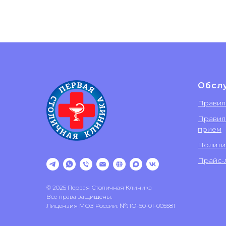
Обсл
Правил
Правил
прием
Полити
Прайс-л
© 2025 Первая Столичная Клиника
Все права защищены.
Лицензия МОЗ России: №ЛО-50-01-005581