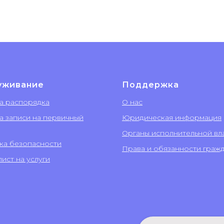
уживание
Поддержка
а распорядка
О нас
а записи на первичный
Юридическая информация
Органы исполнительной вл
ка безопасности
Права и обязанности граж
ист на услуги