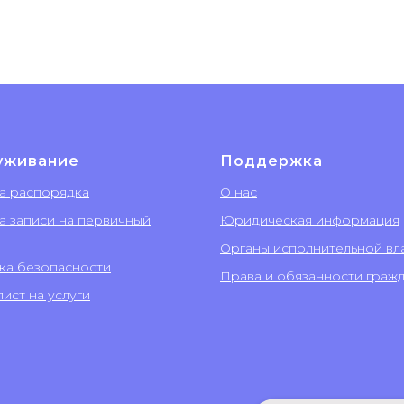
уживание
Поддержка
а распорядка
О нас
а записи на первичный
Юридическая информация
Органы исполнительной вл
ка безопасности
Права и обязанности граж
ист на услуги