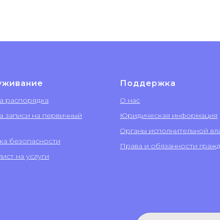
уживание
Поддержка
а распорядка
О нас
а записи на первичный
Юридическая информация
Органы исполнительной вл
ка безопасности
Права и обязанности граж
ист на услуги