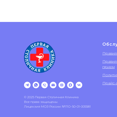
Обсл
Правил
Правил
прием
Полити
Прайс-л
© 2025 Первая Столичная Клиника
Все права защищены.
Лицензия МОЗ России: №ЛО-50-01-005581