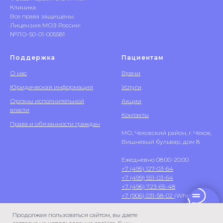
Клиника
Все права защищены.
Лицензия МОЗ России:
№ЛО-50-01-005581
Поддержка
Пациентам
О нас
Врачи
Юридическая информация
Услуги
Органы исполнительной
Акции
власти
Контакты
Права и обязанности граждан
МО, Чеховский район, г. Чехов,
Вишневый бульвар, дом 8
Ежедневно 08:00-20:00
+7 (495) 127-03-64
+7 (499) 551-03-64
+7 (496) 723-65-48
+7 (906) 031-58-02
(WhatsApp)
Продолжая пользоваться сайтом, вы даете