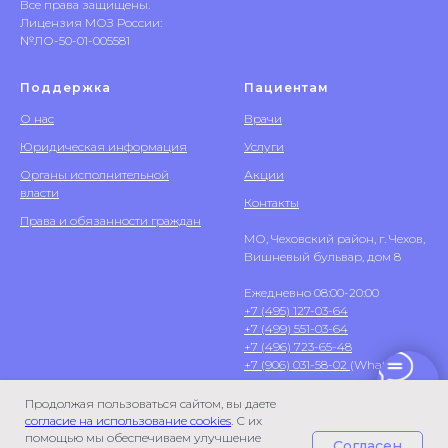
Все права защищены.
Лицензия МОЗ России:
№ЛО-50-01-005581
Поддержка
Пациентам
О нас
Врачи
Юридическая информация
Услуги
Органы исполнительной
Акции
власти
Контакты
Права и обязанности граждан
МО, Чеховский район, г. Чехов,
Вишневый бульвар, дом 8
Ежедневно 08:00-20:00
+7 (495) 127-03-64
+7 (499) 551-03-64
+7 (496) 723-65-48
+7 (906) 031-58-02
(WhatsApp)
Продолжая пользоваться сайтом, вы даете
согласие на использование cookies
. С их
помощью мы обеспечиваем улучшение
Согласен