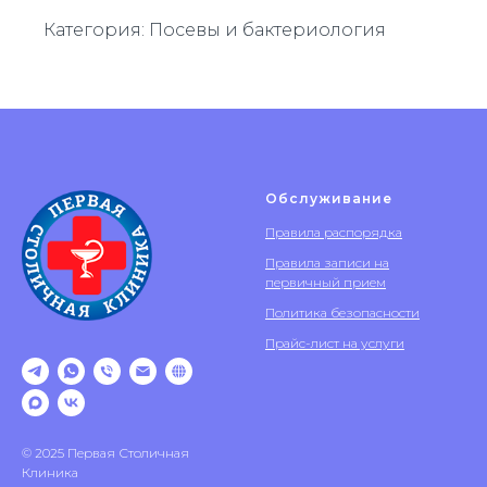
Категория: Посевы и бактериология
Обслуживание
Правила распорядка
Правила записи на
первичный прием
Политика безопасности
Прайс-лист на услуги
© 2025 Первая Столичная
Клиника