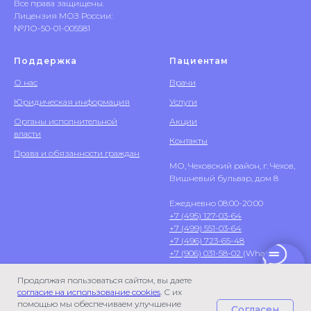
Все права защищены.
Лицензия МОЗ России:
№ЛО-50-01-005581
Поддержка
Пациентам
О нас
Врачи
Юридическая информация
Услуги
Органы исполнительной
Акции
власти
Контакты
Права и обязанности граждан
МО, Чеховский район, г. Чехов,
Вишневый бульвар, дом 8
Ежедневно 08:00-20:00
+7 (495) 127-03-64
+7 (499) 551-03-64
+7 (496) 723-65-48
+7 (906) 031-58-02
(WhatsApp)
Продолжая пользоваться сайтом, вы даете
согласие на использование cookies
. С их
помощью мы обеспечиваем улучшение
Согласен