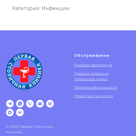
Категория: Инфекции
Обслуживание
Правила распорядка
Правила записи на
первичный прием
Политика безопасности
Прайс-лист на услуги
© 2025 Первая Столичная
Клиника