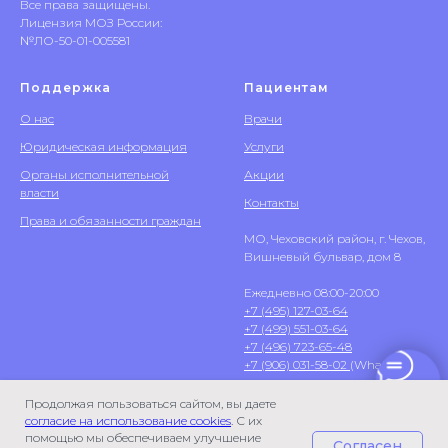
Все права защищены.
Лицензия МОЗ России:
№ЛО-50-01-005581
Поддержка
Пациентам
О нас
Врачи
Юридическая информация
Услуги
Органы исполнительной
Акции
власти
Контакты
Права и обязанности граждан
МО, Чеховский район, г. Чехов,
Вишневый бульвар, дом 8
Ежедневно 08:00-20:00
+7 (495) 127-03-64
+7 (499) 551-03-64
+7 (496) 723-65-48
+7 (906) 031-58-02
(WhatsApp)
Продолжая пользоваться сайтом, вы даете
согласие на использование cookies
. С их
помощью мы обеспечиваем улучшение
Согласен