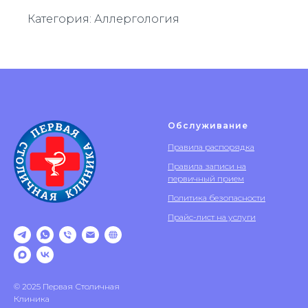
Категория: Аллергология
Обслуживание
Правила распорядка
Правила записи на
первичный прием
Политика безопасности
Прайс-лист на услуги
© 2025 Первая Столичная
Клиника