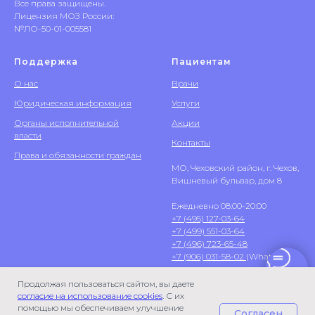
Все права защищены.
Лицензия МОЗ России:
№ЛО-50-01-005581
Поддержка
Пациентам
О нас
Врачи
Юридическая информация
Услуги
Органы исполнительной
Акции
власти
Контакты
Права и обязанности граждан
МО, Чеховский район, г. Чехов,
Вишневый бульвар, дом 8
Ежедневно 08:00-20:00
+7 (495) 127-03-64
+7 (499) 551-03-64
+7 (496) 723-65-48
+7 (906) 031-58-02
(WhatsApp)
Продолжая пользоваться сайтом, вы даете
согласие на использование cookies
. С их
помощью мы обеспечиваем улучшение
Согласен