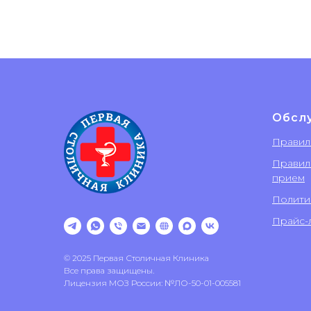
Обсл
Правил
Правил
прием
Полити
Прайс-л
© 2025 Первая Столичная Клиника
Все права защищены.
Лицензия МОЗ России: №ЛО-50-01-005581