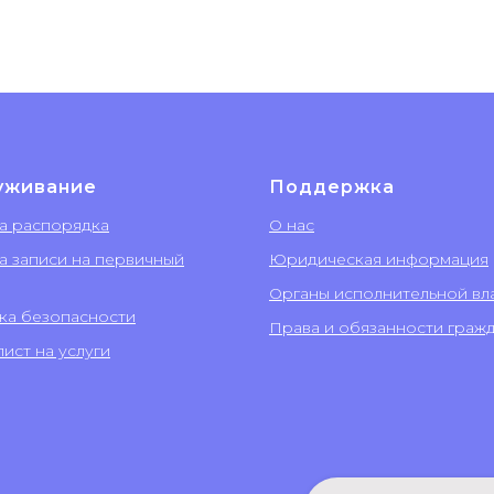
уживание
Поддержка
а распорядка
О нас
а записи на первичный
Юридическая информация
Органы исполнительной вл
ка безопасности
Права и обязанности граж
ист на услуги