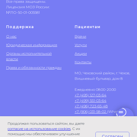
Все права защищены.
Лицензия МОЗ России:
№ЛО-50-01-005581
Поддержка
Пациентам
О нас
Врачи
Юридическая информация
Услуги
Органы исполнительной
Акции
власти
Контакты
Права и обязанности граждан
МО, Чеховский район, г. Чехов,
Вишневый бульвар, дом 8
Ежедневно 08:00-20:00
+7 (495) 127-03-64
+7 (499) 551-03-64
+7 (496) 723-65-48
+7 (906) 031-58-02
(WhatsApp)
Продолжая пользоваться сайтом, вы даете
согласие на использование cookies
. С их
помощью мы обеспечиваем улучшение
Согласен