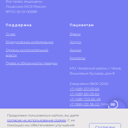
Все права защищены.
Лицензия МОЗ России:
№ЛО-50-01-005581
Поддержка
Пациентам
О нас
Врачи
Юридическая информация
Услуги
Органы исполнительной
Акции
власти
Контакты
Права и обязанности граждан
МО, Чеховский район, г. Чехов,
Вишневый бульвар, дом 8
Ежедневно 08:00-20:00
+7 (495) 127-03-64
+7 (499) 551-03-64
+7 (496) 723-65-48
+7 (906) 031-58-02
(WhatsApp)
Продолжая пользоваться сайтом, вы даете
согласие на использование cookies
. С их
помощью мы обеспечиваем улучшение
Согласен