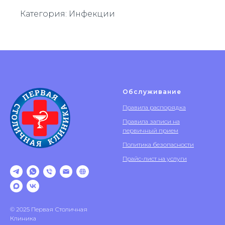
Категория: Инфекции
Обслуживание
Правила распорядка
Правила записи на
первичный прием
Политика безопасности
Прайс-лист на услуги
© 2025 Первая Столичная
Клиника