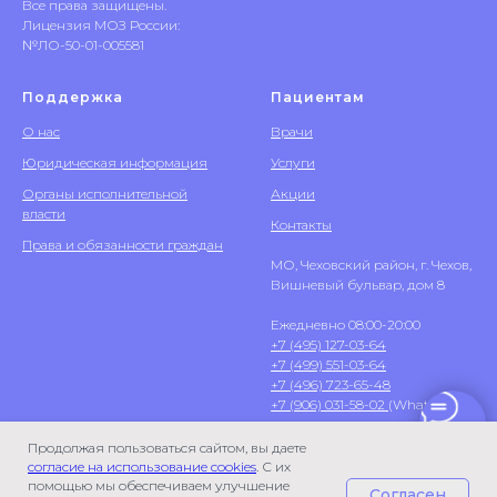
Все права защищены.
Лицензия МОЗ России:
№ЛО-50-01-005581
Поддержка
Пациентам
О нас
Врачи
Юридическая информация
Услуги
Органы исполнительной
Акции
власти
Контакты
Права и обязанности граждан
МО, Чеховский район, г. Чехов,
Вишневый бульвар, дом 8
Ежедневно 08:00-20:00
+7 (495) 127-03-64
+7 (499) 551-03-64
+7 (496) 723-65-48
+7 (906) 031-58-02
(WhatsApp)
Продолжая пользоваться сайтом, вы даете
согласие на использование cookies
. С их
помощью мы обеспечиваем улучшение
Согласен