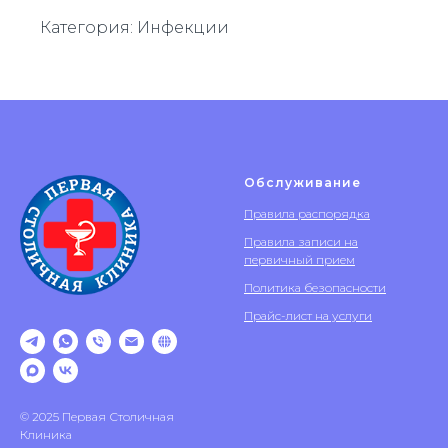
Категория: Инфекции
Обслуживание
Правила распорядка
Правила записи на
первичный прием
Политика безопасности
Прайс-лист на услуги
© 2025 Первая Столичная
Клиника