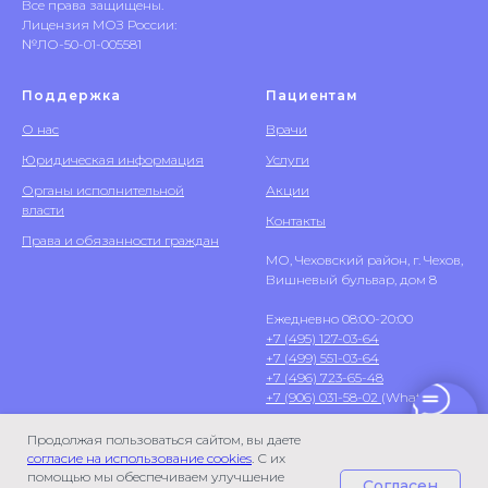
Все права защищены.
Лицензия МОЗ России:
№ЛО-50-01-005581
Поддержка
Пациентам
О нас
Врачи
Юридическая информация
Услуги
Органы исполнительной
Акции
власти
Контакты
Права и обязанности граждан
МО, Чеховский район, г. Чехов,
Вишневый бульвар, дом 8
Ежедневно 08:00-20:00
+7 (495) 127-03-64
+7 (499) 551-03-64
+7 (496) 723-65-48
+7 (906) 031-58-02
(WhatsApp)
Продолжая пользоваться сайтом, вы даете
согласие на использование cookies
. С их
помощью мы обеспечиваем улучшение
Согласен