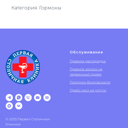
Категория: Гормоны
Обслуживание
Правила распорядка
Правила записи на
первичный прием
Политика безопасности
Прайс-лист на услуги
© 2025 Первая Столичная
Клиника