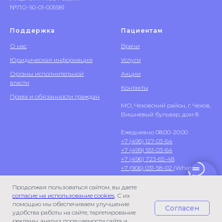
№ЛО-50-01-005581
Поддержка
Пациентам
О нас
Врачи
Юридическая информация
Услуги
Органы исполнительной
Акции
власти
Контакты
Права и обязанности граждан
МО, Чеховский район, г. Чехов,
Вишневый бульвар, дом 8
Ежедневно 08:00-20:00
+7 (495) 127-03-64
+7 (499) 551-03-64
+7 (496) 723-65-48
+7 (906) 031-58-02
(WhatsApp)
Продолжая пользоваться сайтом, вы даете
согласие на использование cookies
. С их
помощью мы обеспечиваем улучшение
Согласен
удобства работы на сайте, таргетирование
рекламы, анализ посещаемости сайта и