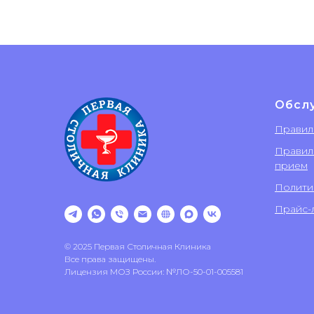
Обсл
Правил
Правил
прием
Полити
Прайс-л
© 2025 Первая Столичная Клиника
Все права защищены.
Лицензия МОЗ России: №ЛО-50-01-005581