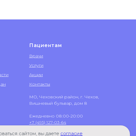
Пациентам
Врачи
Услуги
асти
Акции
дан
Контакты
МО, Чеховский район, г. Чехов,
Вишневый бульвар, дом 8
Ежедневно 08:00-20:00
+7 (495) 127-03-64
+7 (499) 551-03-64
ваться сайтом, вы даете
согласие
+7 (496) 723-65-48