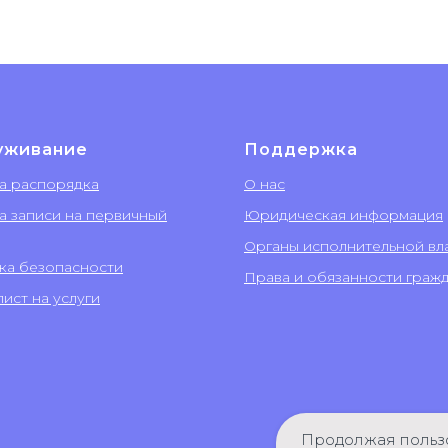
уживание
Поддержка
а распорядка
О нас
а записи на первичный
Юридическая информация
Органы исполнительной вл
ка безопасности
Права и обязанности граж
ист на услуги
Продолжая пользо