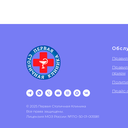
Обсл
Правил
Правил
прием
Полити
Прайс-л
© 2025 Первая Столичная Клиника
Все права защищены.
Лицензия МОЗ России: №ЛО-50-01-005581