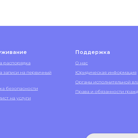
уживание
Поддержка
а распорядка
О нас
а записи на первичный
Юридическая информация
Органы исполнительной вл
ка безопасности
Права и обязанности граж
ист на услуги