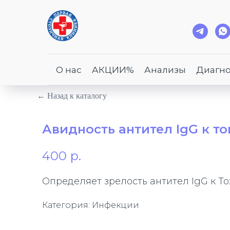
О нас
АКЦИИ%
Анализы
Диагно
← Назад к каталогу
Авидность антител IgG к т
400
р.
Определяет зрелость антител IgG к To
Категория: Инфекции