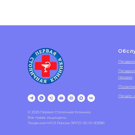
Обсл
Правил
Правил
прием
Полити
Прайс-л
© 2025 Первая Столичная Клиника
Все права защищены.
Лицензия МОЗ России: №ЛО-50-01-005581