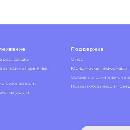
уживание
Поддержка
а распорядка
О нас
а записи на первичный
Юридическая информация
Органы исполнительной вл
ка безопасности
Права и обязанности граж
ист на услуги