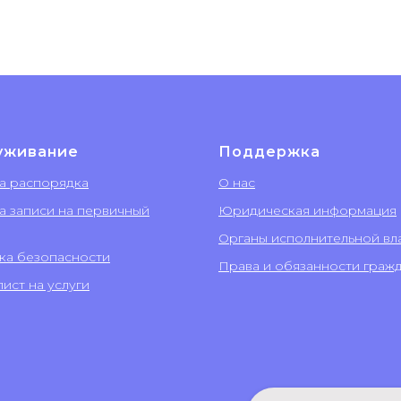
уживание
Поддержка
а распорядка
О нас
а записи на первичный
Юридическая информация
Органы исполнительной вл
ка безопасности
Права и обязанности граж
ист на услуги