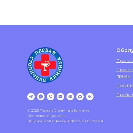
Обсл
Правил
Правил
прием
Полити
Прайс-л
© 2025 Первая Столичная Клиника
Все права защищены.
Лицензия МОЗ России: №ЛО-50-01-005581