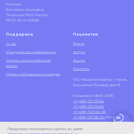
Клиника
Все права защищены.
Лицензия МОЗ России:
№ЛО-50-01-005581
Поддержка
Пациентам
О нас
Врачи
Юридическая информация
Услуги
Органы исполнительной
Акции
власти
Контакты
Права и обязанности граждан
МО, Чеховский район, г. Чехов,
Вишневый бульвар, дом 8
Ежедневно 08:00-20:00
+7 (495) 127-03-64
+7 (499) 551-03-64
+7 (496) 723-65-48
+7 (906) 031-58-02
(WhatsApp)
Продолжая пользоваться сайтом, вы даете
согласие на использование cookies
. С их