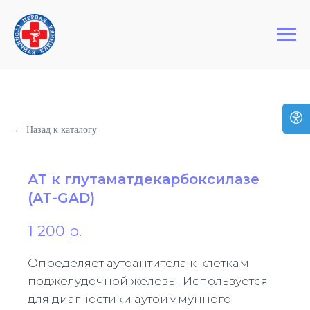
+7 (495) 127-03-64
Первая Столичная Клиника
← Назад к каталогу
АТ к глутаматдекарбоксилазе
(АТ-GAD)
1 200
р.
Определяет аутоантитела к клеткам
поджелудочной железы. Используется
для диагностики аутоиммунного