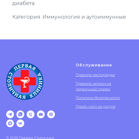
диабета.
Категория: Иммунология и аутоиммунные
Обслуживание
Правила распорядка
Правила записи на
первичный прием
Политика безопасности
Прайс-лист на услуги
© 2025 Первая Столичная